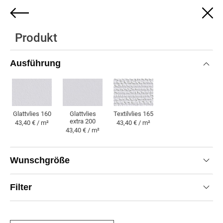
0
Produkt
Ihr Wunschmotiv auf Digitaldruck-
Tapete
Ausführung
Ausführung:
Glattvlies 160
Größe:
72x140cm
Filter:
Original
Glattvlies 160
Glattvlies
Textilvlies 165
extra 200
43,40 € / m²
43,40 € / m²
43,40 € / m²
Produkt
Wunschgröße
43,40 € / m²
43,75 €
Filter
empf. VK-Preis inkl. MwSt.