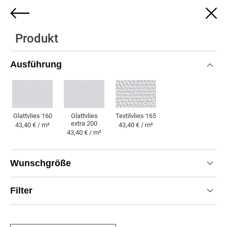
0
Produkt
Ihr Wunschmotiv auf Digitaldruck-
Tapete
Ausführung
Ausführung:
Glattvlies 160
Größe:
72x140cm
Filter:
Original
Glattvlies 160
Glattvlies
Textilvlies 165
extra 200
43,40 € / m²
43,40 € / m²
43,40 € / m²
Produkt
Wunschgröße
43,40 € / m²
43,75 €
Filter
empf. VK-Preis inkl. MwSt.