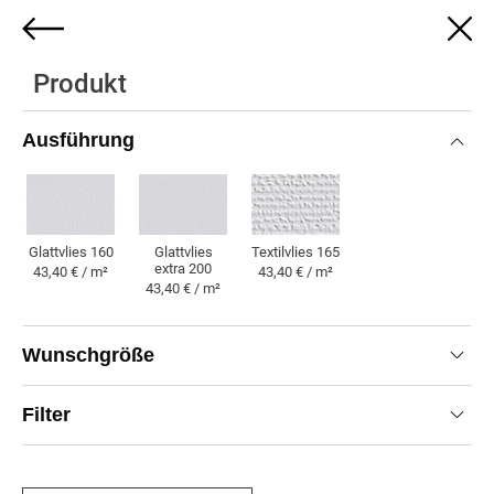
0
Produkt
Ihr Wunschmotiv auf Digitaldruck-
Tapete
Ausführung
Ausführung:
Glattvlies 160
Größe:
72x140cm
Filter:
Original
Glattvlies 160
Glattvlies
Textilvlies 165
extra 200
43,40 € / m²
43,40 € / m²
43,40 € / m²
Produkt
Wunschgröße
43,40 € / m²
43,75 €
Filter
empf. VK-Preis inkl. MwSt.