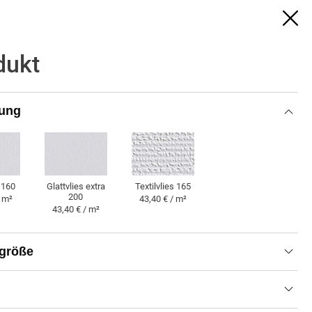
0251/71888824
0
WARENKORB
digitaldruck@brillux.de
dukt
ung
Tapete
 160
Glattvlies extra
Textilvlies 165
200
/ m²
43,40 € / m²
43,40 € / m²
Produkt
43,40 € / m²
größe
43,75 €
empf. VK-Preis inkl. MwSt.