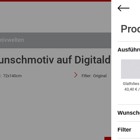
Pro
tivwelten
Ausführ
unschmotiv auf Digitaldruck-
e:
72x140cm
Filter:
Original
Glattvlies
43,40 € 
Wunsch
Filter