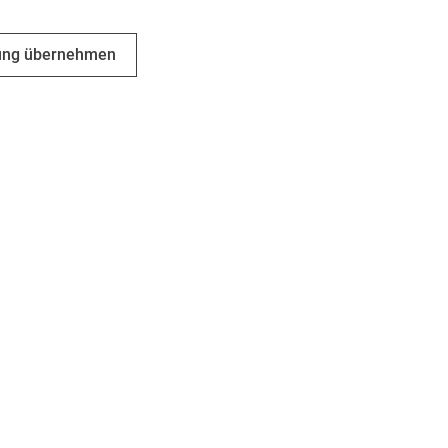
en Warenkorb
ung übernehmen
Impressum
/
Datenschutz